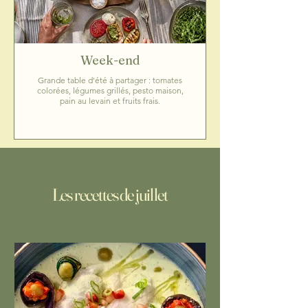
Week-end
Grande table d'été à partager : tomates
colorées, légumes grillés, pesto maison,
pain au levain et fruits frais.
Les recettes de juillet