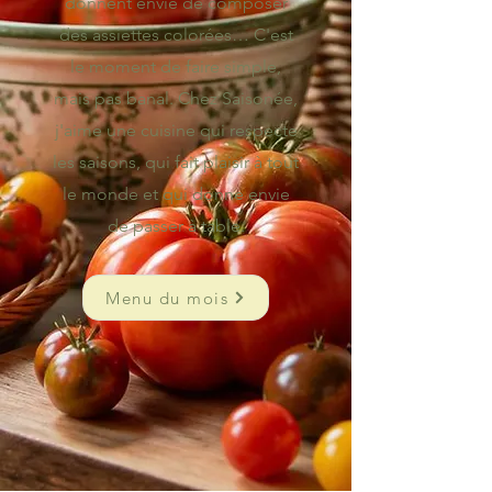
donnent envie de composer
des assiettes colorées… C'est
le moment de faire simple,
mais pas banal. Chez Saisonée,
j'aime une cuisine qui respecte
les saisons, qui fait plaisir à tout
le monde et qui donne envie
de passer à table.
Menu du mois