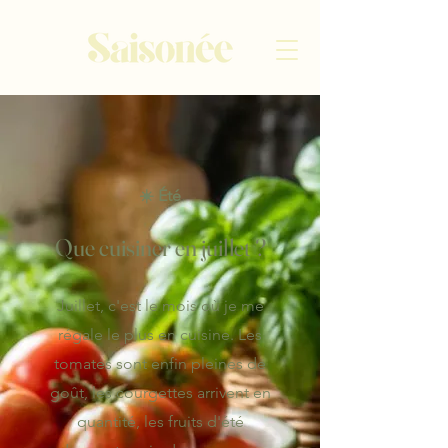
☀️ Été
Que cuisiner en juillet ?
Juillet, c'est le mois où je me
régale le plus en cuisine. Les
tomates sont enfin pleines de
goût, les courgettes arrivent en
quantité, les fruits d'été