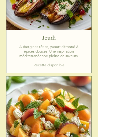
Jeudi
Aubergines rôties, yaourt citronné &
épices douces. Une inspiration
méditerranéenne pleine de saveurs.
Recette disponible