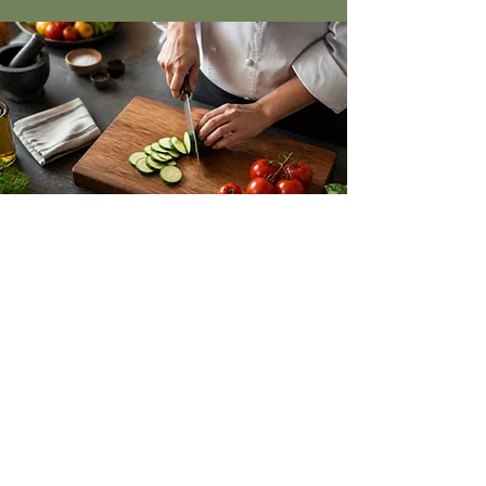
👩‍🍳 Geste du Cheffe
Faire une huile parfumée maison
Une bonne huile parfumée peut
transformer un plat tout simple. Mon
mélange préféré en été : huile d'olive
bio, ail nouveau, zestes de citron et