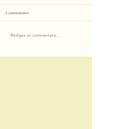
Commentaires
Rédigez un commentaire...
Galette des rois frangipane maison : la
recette traditionnelle de saison