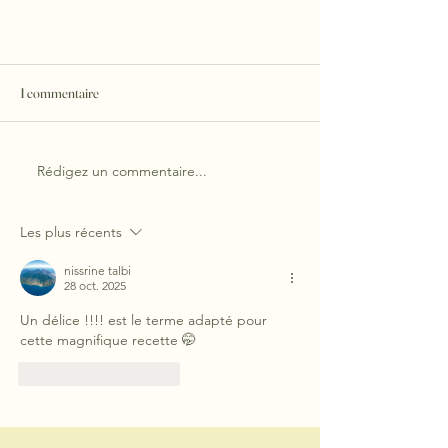
1 commentaire
Rédigez un commentaire...
Les plus récents
Pâte sucrée gourmande maison : la
recette facile et inratable
nissrine talbi
28 oct. 2025
Un délice !!!! est le terme adapté pour 
cette magnifique recette 🤭
J'aime
Répondre