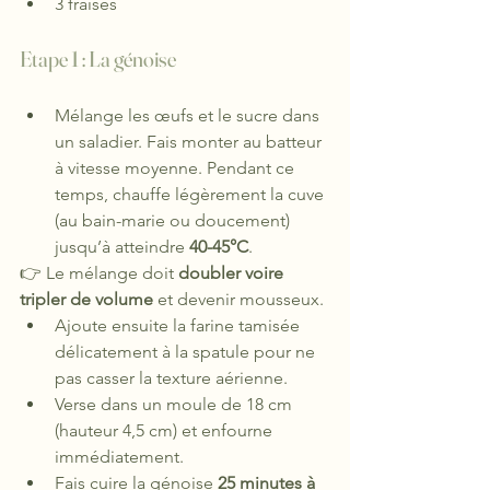
3 fraises
Etape 1 : La génoise
Mélange les œufs et le sucre dans 
un saladier. Fais monter au batteur 
à vitesse moyenne. Pendant ce 
temps, chauffe légèrement la cuve 
(au bain-marie ou doucement) 
jusqu’à atteindre 
40-45°C
.
👉 Le mélange doit 
doubler voire 
tripler de volume
 et devenir mousseux.
Ajoute ensuite la farine tamisée 
délicatement à la spatule pour ne 
pas casser la texture aérienne.
Verse dans un moule de 18 cm 
(hauteur 4,5 cm) et enfourne 
immédiatement.
Fais cuire la génoise 
25 minutes à 