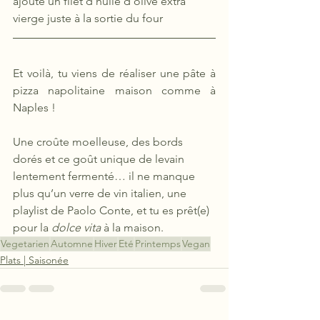
ajoute un filet d’huile d’olive extra 
vierge juste à la sortie du four
Et voilà, tu viens de réaliser une pâte à 
pizza napolitaine maison comme à 
Naples !
Une croûte moelleuse, des bords 
dorés et ce goût unique de levain 
lentement fermenté… il ne manque 
plus qu’un verre de vin italien, une 
playlist de Paolo Conte, et tu es prêt(e) 
pour la 
dolce vita
 à la maison.
Vegetarien
Automne
Hiver
Eté
Printemps
Vegan
Plats | Saisonée