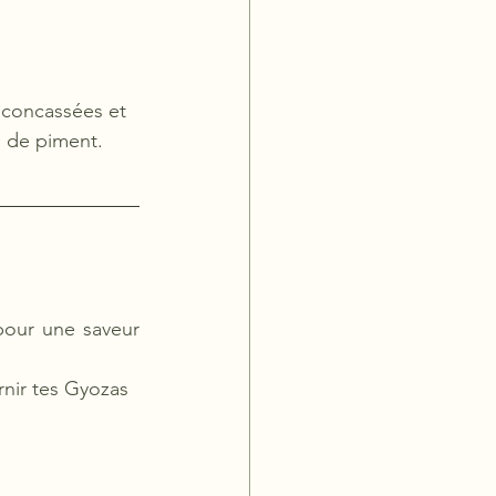
 concassées et 
eu de piment.
our une saveur 
arnir tes Gyozas 