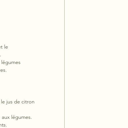
t le 
.
s légumes 
res.
le jus de citron 
es aux légumes.
nts.