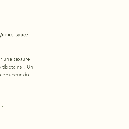
égumes, sauce 
r une texture 
tibétains ! Un 
la douceur du 
 - 