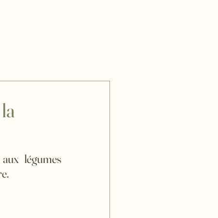
 & légumes
Menu
A table !
 la
 aux légumes 
e.