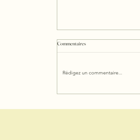
Commentaires
Rédigez un commentaire...
Apéro dînatoire : caviar
d’aubergines, légumes grillés,
tartinades maison et fruits frais